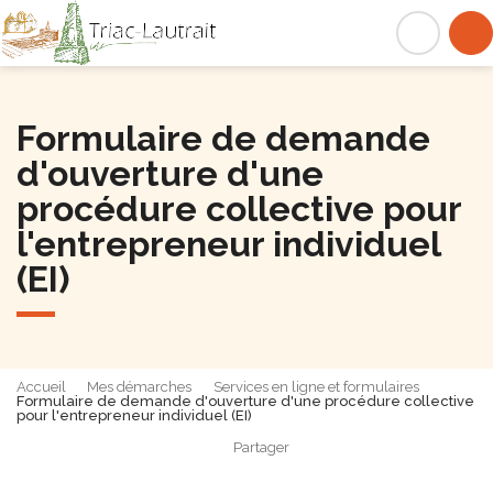
Triac-Lautrait
Acc
Formulaire de demande
d'ouverture d'une
procédure collective pour
l'entrepreneur individuel
(EI)
Accueil
Mes démarches
Services en ligne et formulaires
Formulaire de demande d'ouverture d'une procédure collective
pour l'entrepreneur individuel (EI)
Partager
Partager sur Facebook
Partager sur X - Twit
Partager sur
Par