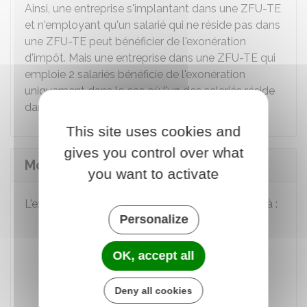
Ainsi, une entreprise s'implantant dans une ZFU-TE
et n'employant qu'un salarié qui ne réside pas dans
une ZFU-TE peut bénéficier de l'exonération
d'impôt. Mais une entreprise dans une ZFU-TE qui
emploie 2 salariés bénéficie de l'exonération
uniquement dans le cas où l'un des salariés réside
dans une ZFU-TE ou dans un QPV.
This site uses cookies and
gives you control over what
Montant et durée de l'exonération
you want to activate
L'exonération d'impôt sur les bénéfices est fixée à :
Personalize
100 %
pendant les 5 premières années
e
60 %
pendant la 6
année
OK, accept all
e
40 %
pendant la 7
année
Deny all cookies
e
20 %
pendant la 8
année