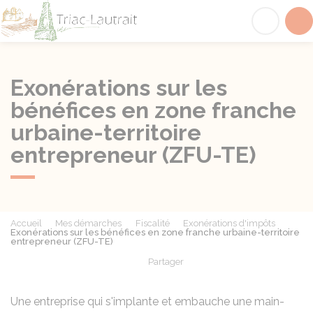
Triac-Lautrait
Acc
Exonérations sur les
bénéfices en zone franche
urbaine-territoire
entrepreneur (ZFU-TE)
Accueil
Mes démarches
Fiscalité
Exonérations d'impôts
Exonérations sur les bénéfices en zone franche urbaine-territoire
entrepreneur (ZFU-TE)
Partager
Partager sur Facebook
Partager sur X - Twit
Partager sur
Par
Une entreprise qui s'implante et embauche une main-