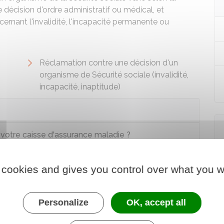
e décision d'ordre administratif ou médical, et
rnant l'invalidité, l'incapacité permanente ou
Réclamation contre une décision d'un
organisme de Sécurité sociale (invalidité,
incapacité, inaptitude)
otre caisse d'assurance maladie ?
 cookies and gives you control over what you w
Personalize
OK, accept all