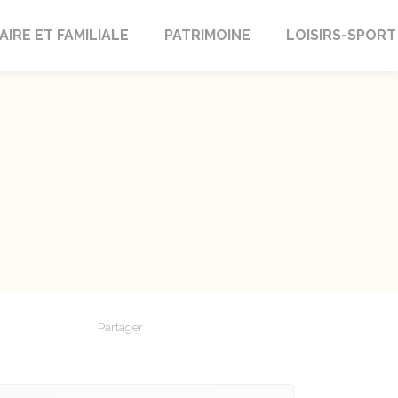
AIRE ET FAMILIALE
PATRIMOINE
LOISIRS-SPORT
Partager
Partager sur Facebook
Partager sur X - Twitter
Partager sur Linkedin
Partager par em