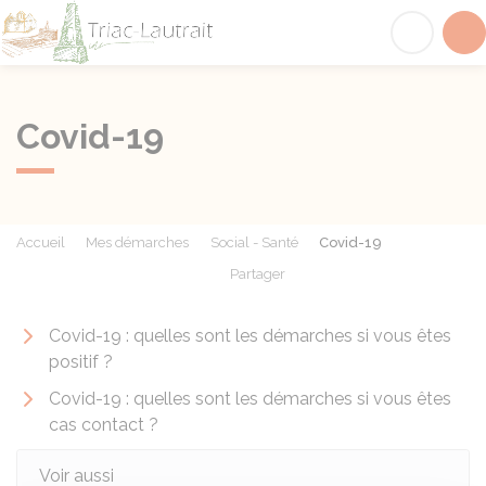
Triac-Lautrait
Acc
Covid-19
Accueil
Mes démarches
Social - Santé
Covid-19
Partager
Partager sur Facebook
Partager sur X - Twit
Partager sur
Par
Covid-19 : quelles sont les démarches si vous êtes
positif ?
Covid-19 : quelles sont les démarches si vous êtes
cas contact ?
Voir aussi