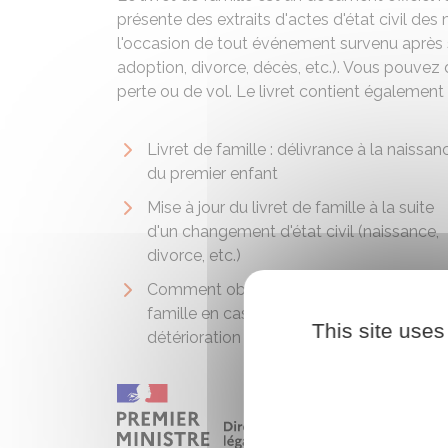
présente des extraits d'actes d'état civil des 
l'occasion de tout événement survenu après 
adoption, divorce, décès, etc.). Vous pouve
perte ou de vol. Le livret contient également d
Livret de famille : délivrance à la naissan
du premier enfant
Mise à jour du livret de famille à la suite
d'un changement d'état civil (naissance,
divorce, etc.)
Comment obtenir un second livret de
famille en cas de perte, vol ou
This site uses
détérioration ?