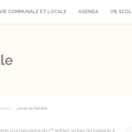
autrait
VIE COMMUNALE ET LOCALE
AGENDA
VIE SCOL
le
ections
Livret de famille
er
remis à la naissance du 1
enfant ou lors du mariage. Il