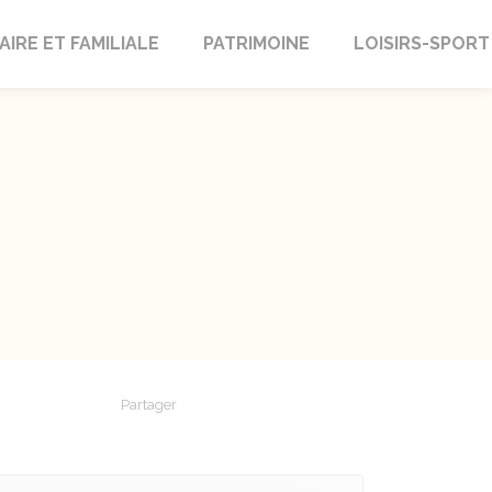
AIRE ET FAMILIALE
PATRIMOINE
LOISIRS-SPORT
Partager
Partager sur Facebook
Partager sur X - Twitter
Partager sur Linkedin
Partager par em