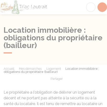
Triac-Lautrait
Acc
Location immobilière :
obligations du propriétaire
(bailleur)
Accueil
Mes démarches
Logement
Location immobilière :
obligations du propriétaire (bailleur)
Partager
Partager sur Facebook
Partager sur X - Twit
Partager sur
Par
Le propriétaire a l'obligation de délivrer un logement
décent et ne portant pas atteinte à la sécurité ou à la
santé du locataire. Il est tenu de remettre au locataire un