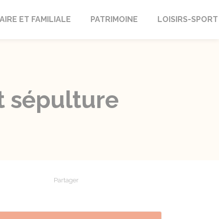
AIRE ET FAMILIALE
PATRIMOINE
LOISIRS-SPORT
t sépulture
Partager
Partager sur Facebook
Partager sur X - Twitter
Partager sur Linkedin
Partager par em