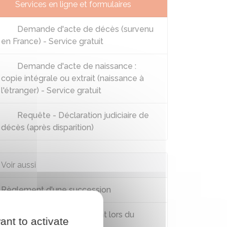
Services en ligne et formulaires
Demande d'acte de décès (survenu
en France) - Service gratuit
Demande d'acte de naissance :
copie intégrale ou extrait (naissance à
l'étranger) - Service gratuit
Requête - Déclaration judiciaire de
décès (après disparition)
Voir aussi
Règlement d'une succession
Don d'organe : prélèvement lors du
ant to activate
décès