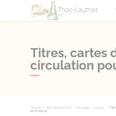
Triac-L
Titres, cartes
circulation po
Accueil
Mes démarches
Étranger - Europe
Titr
en France