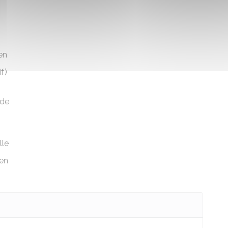
en
if)
 de
lle
éen