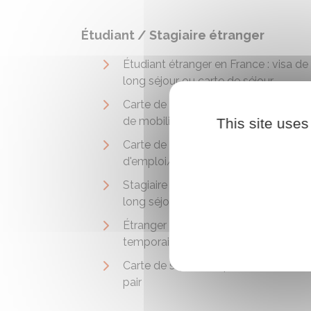
Étudiant / Stagiaire étranger
Étudiant étranger en France : visa de
long séjour ou carte de séjour
Carte de séjour étudiant "programm
de mobilité"
This site uses
Carte de séjour ou VLS-TS - Recher
d'emploi/création d'entreprise
Stagiaire étranger en France : visa de
long séjour ou carte de séjour
Étranger en France : carte de séjour
temporaire - stagiaire (mobile) ICT
Carte de séjour temporaire - Jeune a
pair