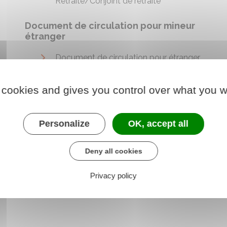
Retraité/Conjoint de retraité
Document de circulation pour mineur
étranger
Document de circulation pour étranger
mineur (DCEM)
e
Titre d'identité républicain (TIR) d'un
 cookies and gives you control over what you w
mineur étranger né en France
che
Personalize
OK, accept all
Deny all cookies
Privacy policy
u