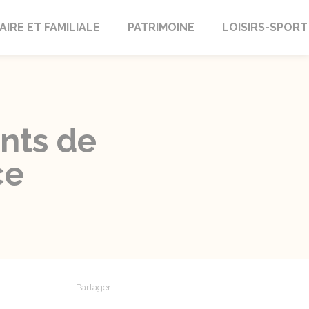
AIRE ET FAMILIALE
PATRIMOINE
LOISIRS-SPORT
ents de
ce
Partager
Partager sur Facebook
Partager sur X - Twitter
Partager sur Linkedin
Partager par em