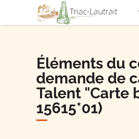
Triac-L
Éléments du co
demande de ca
Talent "Carte
15615*01)