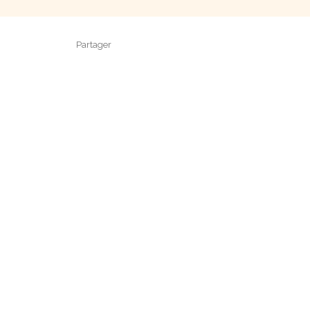
Partager
Partager sur Facebook
Partager sur X - Twitter
Partager sur Linkedin
Partager par em