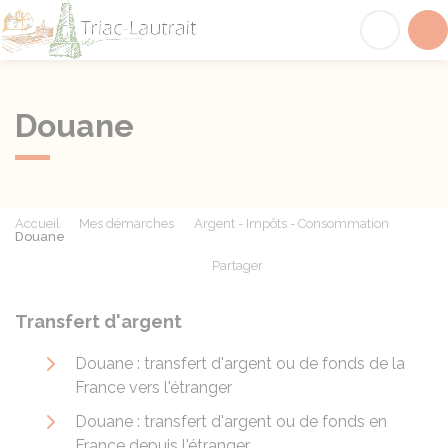
Triac-Lautrait
Acc
Douane
Accueil
Mes démarches
Argent - Impôts - Consommation
Douane
Partager
Partager sur Facebook
Partager sur X - Twit
Partager sur
Par
Transfert d'argent
Douane : transfert d'argent ou de fonds de la
France vers l'étranger
Douane : transfert d'argent ou de fonds en
France depuis l'étranger