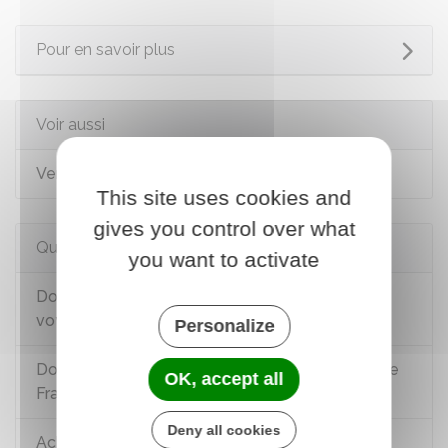
Pour en savoir plus
Voir aussi
Vente en détaxe aux touristes
This site uses cookies and
gives you control over what
Questions ? Réponses !
you want to activate
Douanes : comment se déroule le contrôle du
voyageur ?
Personalize
Douane : quels produits sont autorisés à sortir de
OK, accept all
France lors d'un voyage ?
Deny all cookies
Acheter un véhicule en Europe : quelles