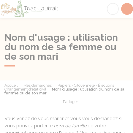
Triac-Lautrait
Acc
Nom d'usage : utilisation
du nom de sa femme ou
de son mari
Accueil
Mes démarches
Papiers - Citoyenneté - Élections
Changement d'état civil
Nom d'usage : utilisation du nom de sa
femme ou de son mari
Partager
Partager sur Facebook
Partager sur X - Twit
Partager sur
Par
Vous venez de vous marier et vous vous demandez si
vous pouvez porter le
nom de famille
de votre
époux(se) comme nom d'usage ? Nous vous indiquons