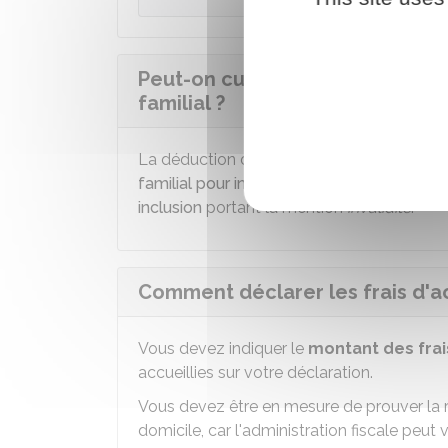
Peut-on cumuler cet avantage a
familial ?
La déduction des frais d'accueil ne peut 
familial pour invalidité
, si la personne qu
inclusion
portant la mention
invalidité
.
Comment déclarer les frais d'a
Vous devez indiquer le
montant des frai
accueillies sur votre déclaration.
Vous devez être en mesure de prouver la r
domicile, car l'administration fiscale peu