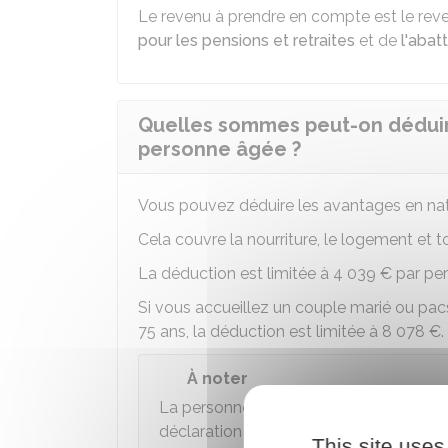
Le revenu à prendre en compte est le re
pour les pensions et retraites
et de
l'aba
Quelles sommes peut-on déduir
personne âgée ?
Vous pouvez déduire les avantages en na
Cela couvre la nourriture, le logement et t
La déduction est limitée à
4 039 €
par per
Si vous accueillez un couple marié ou pacs
75 ans, la déduction est limitée à
8 078 €
.
À noter
La personne âgée que vous accueillez
déclaration de revenus.
This site uses