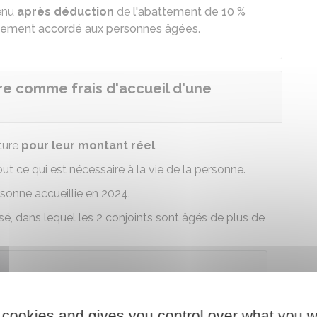
venu
après déduction
de
l'abattement de 10 %
ttement accordé aux personnes âgées
.
e comme frais d'accueil d'une
ture
pour leur montant réel
.
out ce qui est nécessaire à la vie de la personne.
sonne accueillie en 2024.
é, dans lequel les 2 conjoints sont âgés de plus de
n'a pas à déclarer
cette somme sur sa propre
 cookies and gives you control over what you w