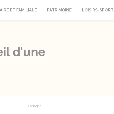
AIRE ET FAMILIALE
PATRIMOINE
LOISIRS-SPORT
il d'une
Partager
Partager sur Facebook
Partager sur X - Twitter
Partager sur Linkedin
Partager par em