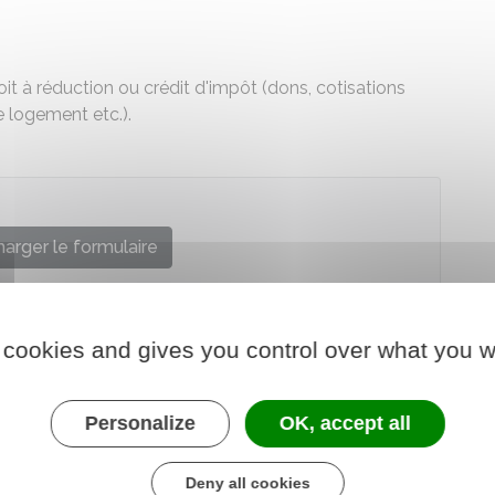
t à réduction ou crédit d'impôt (dons, cotisations
e logement etc.).
arger le formulaire
re chargé des finances
 cookies and gives you control over what you w
Personalize
OK, accept all
Deny all cookies