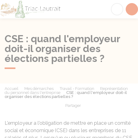
Triac-Lautrait
Acc
CSE : quand l'employeur
doit-il organiser des
élections partielles ?
Accueil
Mes démarches
Travail - Formation
Représentation
du personnel dans l'entreprise
CSE : quand l'employeur doit-il
organiser des élections partielles ?
Partager
Partager sur Facebook
Partager sur X - Twit
Partager sur
Par
L'employeur a l'obligation de mettre en place un comité
social et économique (CSE) dans les entreprises de 11
salariés et plus. Lorsqu'un ou plusieurs membres du CSE