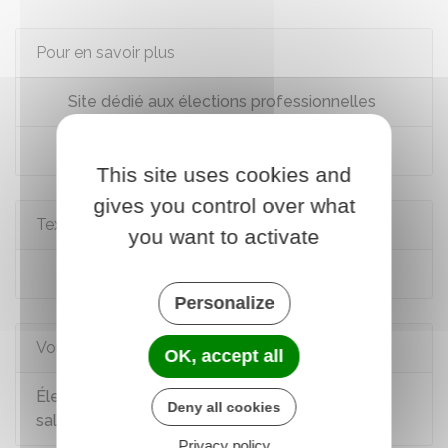
Pour en savoir plus
Site dédié aux élections professionnelles
Comité social et économique : dossier
This site uses cookies and
gives you control over what
Textes de référence
you want to activate
Code du travail : article L2314-10
Personalize
Voir aussi
OK, accept all
Élections du CSE dans les entreprises de 11
Deny all cookies
salariés et plus
Privacy policy