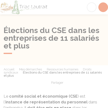
Triac-Lautrait
Acc
Élections du CSE dans les
entreprises de 11 salariés
et plus
Accueil
Mes démarches
Ressources humaines
Droits
syndicaux
Élections du CSE dans les entreprises de 11 salariés
et plus
Partager
Partager sur Facebook
Partager sur X - Twit
Partager sur
Par
Le
comité social et économique (CSE
) est
l'
instance de représentation du personnel
dans
l'entreprise. Il
doit être
mis en place
dans les