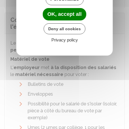
OK, accept all
Comment se déroule le vote lors de
l'élection du CSE ?
Deny all cookies
Privacy policy
Le
vote
a lieu en principe
dans l'entreprise
et
pendant le temps de travail
.
Matériel de vote
L'
employeur
met
à la disposition des salariés
le
matériel nécessaire
pour voter :
Bulletins de vote
Enveloppes
Possibilité pour le salarié de s'isoler (isoloir,
pièce à côté du bureau de vote par
exemple)
Urnes (2 urnes par collège, 1 pour les