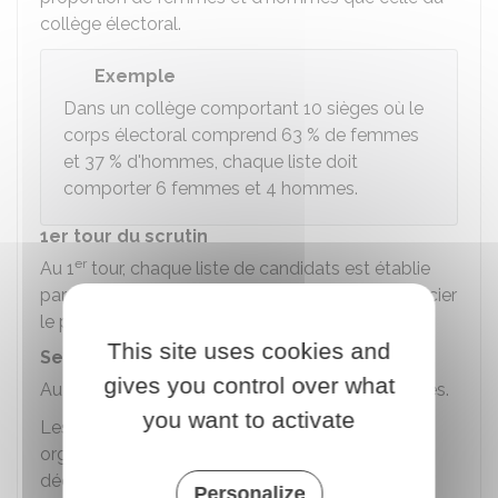
collège électoral.
Exemple
Dans un collège comportant 10 sièges où le
corps électoral comprend
63 %
de femmes
et
37 %
d'hommes, chaque liste doit
comporter 6 femmes et 4 hommes.
1er tour du scrutin
er
Au 1
tour, chaque liste de candidats est établie
par les organisations syndicales invitées à négocier
le protocole d'accord préélectoral.
This site uses cookies and
Second tour du scrutin
gives you control over what
nd
Au 2
tour du scrutin, les candidatures sont libres.
you want to activate
er
Les listes du 1
tour sont maintenues sauf si les
organisations syndicales qui les ont présentées
décident de les retirer.
Personalize