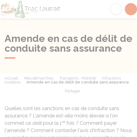
Triac-Lautrait
Acc
Amende en cas de délit de
conduite sans assurance
Accueil
Mes démarches
Transports - Mobilité
Infractions
routières
Amende en cas de délit de conduite sans assurance
Partager
Partager sur Facebook
Partager sur X - Twit
Partager sur
Par
Quelles sont les sanctions en cas de conduite sans
assurance ? L'amende est-elle moins élevée si l'on
re
commet ce
délit
pour la 1
fois ? Comment payer
l'amende ? Comment contester l'avis d'infraction ? Nous