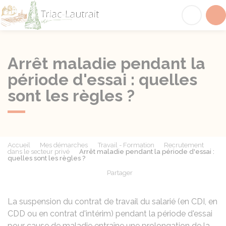
Triac-Lautrait
Acc
Arrêt maladie pendant la
période d'essai : quelles
sont les règles ?
Accueil
Mes démarches
Travail - Formation
Recrutement
dans le secteur privé
Arrêt maladie pendant la période d'essai :
quelles sont les règles ?
Partager
Partager sur Facebook
Partager sur X - Twit
Partager sur
Par
La suspension du contrat de travail du salarié (en
CDI
, en
CDD
ou en contrat d'intérim) pendant la période d'essai
pour cause de maladie entraîne une prolongation de la