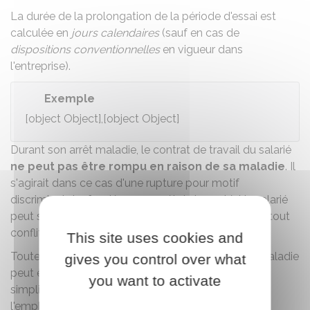
La durée de la prolongation de la période d'essai est
calculée en
jours calendaires
(sauf en cas de
dispositions conventionnelles
en vigueur dans
l'entreprise).
Exemple
[object Object],[object Object]
Durant son arrêt maladie, le contrat de travail du salarié
ne peut pas être rompu en raison de sa maladie
. Il
s'agirait dans ce cas d'une rupture pour motif
discriminatoire
fondée sur son état de santé. Un salarié
peut
saisir le conseil des prud'hommes
pour régler tout
conflit sur un cas de discrimination.
This site uses cookies and
Toutefois, le contrat de travail du salarié en arrêt maladie
gives you control over what
peut être rompu dans les conditions et formalités
you want to activate
simplifiées de la
période d'essai
(soit à l'initiative de
l'employeur, soit à l'initiative du salarié).