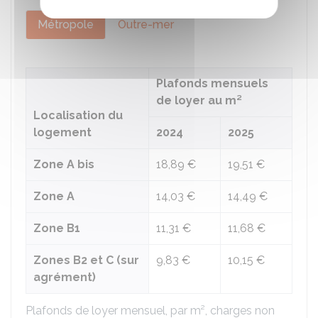
Métropole
Outre-mer
Plafonds mensuels
de loyer au m²
Localisation du
logement
2024
2025
Zone A bis
18,89 €
19,51 €
Zone A
14,03 €
14,49 €
Zone B1
11,31 €
11,68 €
Zones B2 et C (sur
9,83 €
10,15 €
agrément)
Plafonds de loyer mensuel, par m², charges non