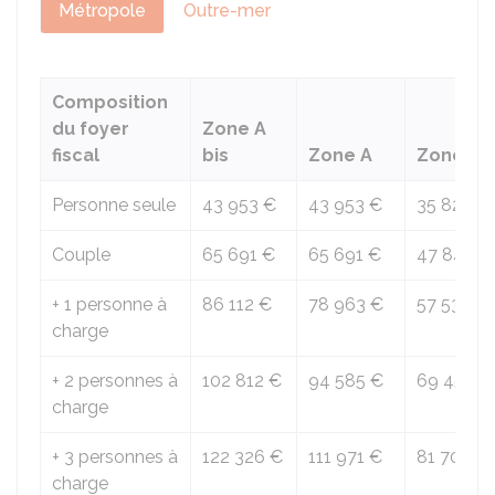
Métropole
Outre-mer
Composition
du foyer
Zone A
fiscal
bis
Zone A
Zone B1
Personne seule
43 953 €
43 953 €
35 825 €
Couple
65 691 €
65 691 €
47 842 €
+ 1 personne à
86 112 €
78 963 €
57 531 €
charge
+ 2 personnes à
102 812 €
94 585 €
69 455 €
charge
+ 3 personnes à
122 326 €
111 971 €
81 705 €
charge