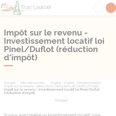
Triac-Lautrait
Acc
Impôt sur le revenu -
Investissement locatif loi
Pinel/Duflot (réduction
d'impôt)
Accueil
Mes démarches
Argent - Impôts - Consommation
Impôt sur le revenu : déductions, réductions et crédits d'impôt
Impôt sur le revenu - Investissement locatif loi Pinel/Duflot
(réduction d'impôt)
Partager
Partager sur Facebook
Partager sur X - Twit
Partager sur
Par
Si vous avez réalisé un investissement locatif, vous