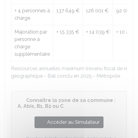
+ 4 personnes à
137 649 €
126 001 €
92 080 €
charge
Majoration par
+
15 335 €
+
14 039 €
+
10 273 
personne à
charge
supplémentaire
Ressources annuelles maximum (revenu fiscal de référe
géographique - Bail conclu en 2025 - Métropole
Connaître la zone de sa commune :
A, Abis, B1, B2 ou C
Accéder au Simulateur