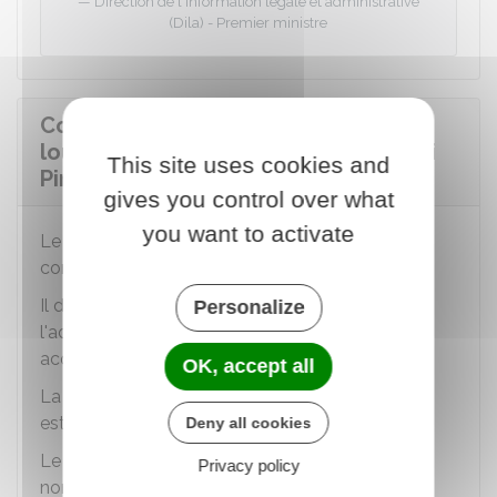
Direction de l'information légale et administrative
(Dila) - Premier ministre
Comment le logement doit-il être
loué pour l'investissement locatif loi
This site uses cookies and
Pinel ?
gives you control over what
you want to activate
Le logement doit être loué vide (non meublé)
comme
habitation principale
.
Il doit être loué au plus tard 1 an après
Personalize
l'achèvement de l'immeuble ou après son
acquisition.
OK, accept all
La durée minimale de l'engagement de location
est de 6 ans.
Deny all cookies
Le loyer mensuel ne doit pas dépasser, charges
Privacy policy
non comprises, les plafonds suivants :