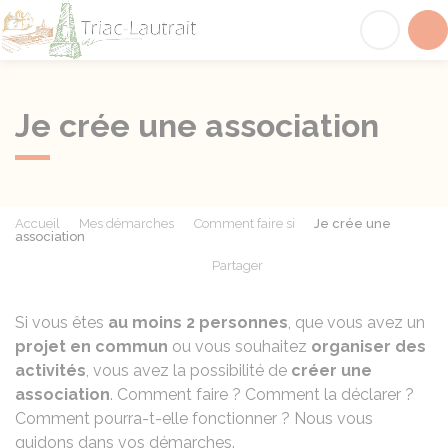
Triac-Lautrait
Acc
Je crée une association
Accueil
Mes démarches
Comment faire si
Je crée une
association
Partager
Partager sur Facebook
Partager sur X - Twit
Partager sur
Par
Si vous êtes
au moins 2 personnes
, que vous avez un
projet en commun
ou vous souhaitez
organiser des
activités
, vous avez la possibilité de
créer une
association
. Comment faire ? Comment la déclarer ?
Comment pourra-t-elle fonctionner ? Nous vous
guidons dans vos démarches.