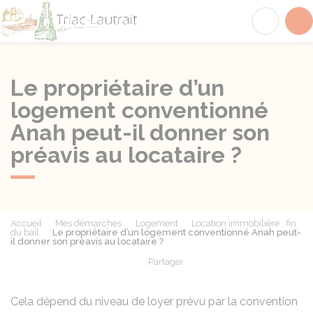
Triac-Lautrait
Acc
Le propriétaire d’un
logement conventionné
Anah peut-il donner son
préavis au locataire ?
Accueil
Mes démarches
Logement
Location immobilière : fin
du bail
Le propriétaire d’un logement conventionné Anah peut-
il donner son préavis au locataire ?
Partager
Partager sur Facebook
Partager sur X - Twit
Partager sur
Par
Cela dépend du niveau de loyer prévu par la convention