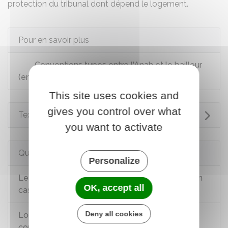
protection
du tribunal dont dépend le logement.
Pour en savoir plus
Conventions types entre l'Anah et le bailleur
(en annexe du décret)
This site uses cookies and
gives you control over what
Textes de référence
you want to activate
Questions ? Réponses !
Personalize
Le propriétaire choisit-il librement le locataire en
OK, accept all
cas de convention Anah ?
Deny all cookies
Logement à louer : dans quel cas signer une
convention avec l'Anah ?