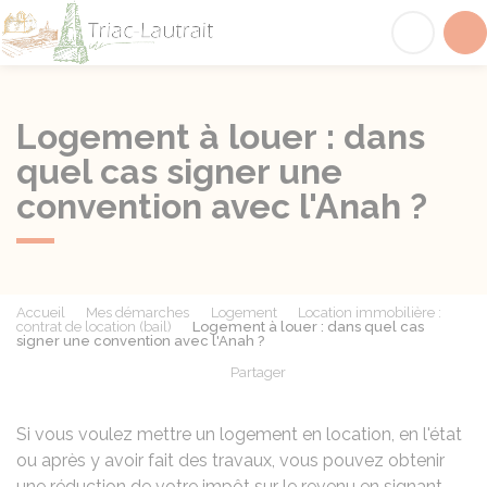
Triac-Lautrait
Acc
Logement à louer : dans
quel cas signer une
convention avec l'Anah ?
Accueil
Mes démarches
Logement
Location immobilière :
contrat de location (bail)
Logement à louer : dans quel cas
signer une convention avec l'Anah ?
Partager
Partager sur Facebook
Partager sur X - Twit
Partager sur
Par
Si vous voulez mettre un logement en location, en l'état
ou après y avoir fait des travaux, vous pouvez obtenir
une réduction de votre impôt sur le revenu en signant