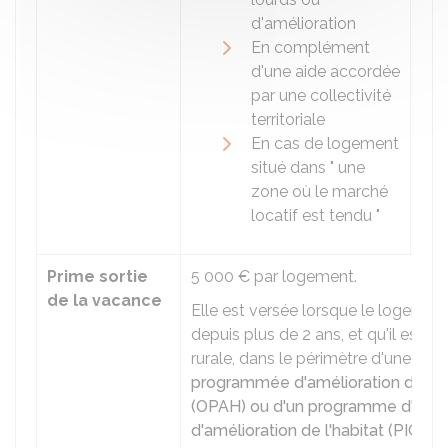
d'amélioration
En complément
d'une aide accordée
par une collectivité
territoriale
En cas de logement
situé dans " une
zone où le marché
locatif est tendu "
Prime sortie
5 000 €
par logement.
de la vacance
Elle est versée lorsque le logemen
depuis plus de 2 ans, et qu'il est s
rurale, dans le périmètre d'une
opér
programmée d'amélioration de l'h
(OPAH) ou d'un programme d'intér
d'amélioration de l'habitat (PIG)
.