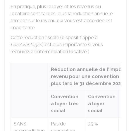
En pratique, plus le loyer et les revenus du
locataire sont faibles, plus la réduction annuelle
d'impôt sur le revenu qui vous est accordée est
importante.
Cette réduction fiscale (dispositif appelé
Loc'Avantages
) est plus importante si vous
recourez à
l'intermédiation locative
:
Réduction annuelle de l'impôt su
revenu pour une convention con
plus tard le 31 décembre 2027
Convention
Convention
Con
à loyer très
à loyer
loy
social
social
int
SANS
Pas de
35 %
15 %
intermédiation
convention