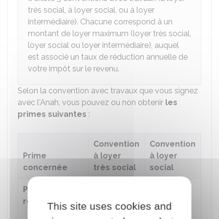
très social, à loyer social, ou à loyer
intermédiaire). Chacune correspond à un
montant de loyer maximum (loyer très social,
loyer social ou loyer intermédiaire), auquel
est associé un taux de réduction annuelle de
votre impôt sur le revenu.
Selon la convention avec travaux que vous signez
avec l'Anah, vous pouvez ou non obtenir
les
primes suivantes
:
Convention
Convention
Con
Prime
à loyer
à loyer
loy
concernée
très social
social
int
Prime de
De
2 000 €
Non
No
réservation
à
4 000 €
si
This site uses cookies and
vous