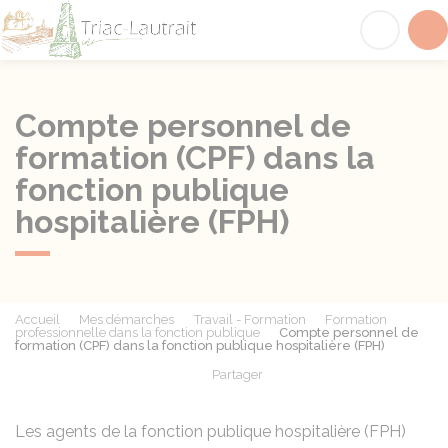
Triac-Lautrait
Acc
Compte personnel de
formation (CPF) dans la
fonction publique
hospitalière (FPH)
Accueil
Mes démarches
Travail - Formation
Formation
professionnelle dans la fonction publique
Compte personnel de
formation (CPF) dans la fonction publique hospitalière (FPH)
Partager
Partager sur Facebook
Partager sur X - Twit
Partager sur
Par
Les agents de la fonction publique hospitalière (FPH)