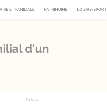
AIRE ET FAMILIALE
PATRIMOINE
LOISIRS-SPORT
ilial d'un
Partager
Partager sur Facebook
Partager sur X - Twitter
Partager sur Linkedin
Partager par em