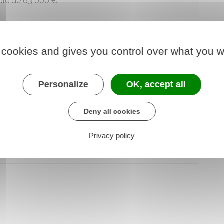
ble de
63 000 €
.
ble de
80 000 €
.
 cookies and gives you control over what you w
Personalize
OK, accept all
Deny all cookies
n des revenus de 2024
Privacy policy