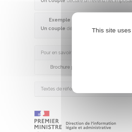
Un couple
déclare un revenu net imposa
Exemple
Un couple
déclare un revenu net imposa
This site uses
Pour en savoir plus
Brochure pratique 2025 - Déclaratio
Textes de référence