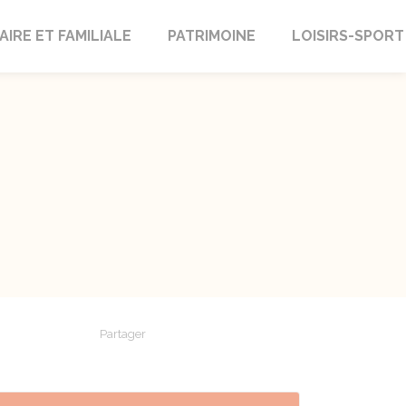
AIRE ET FAMILIALE
PATRIMOINE
LOISIRS-SPORT
Partager
Partager sur Facebook
Partager sur X - Twitter
Partager sur Linkedin
Partager par em