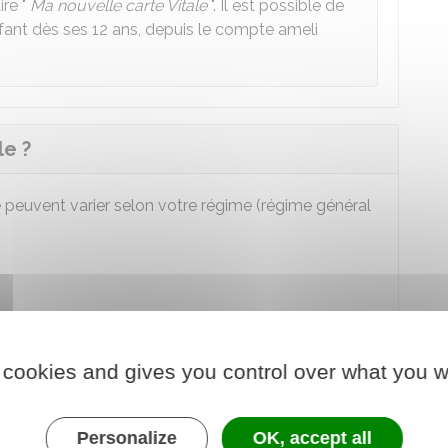
ire "
Ma nouvelle carte Vitale
". Il est possible de
ant dès ses 12 ans, depuis le compte ameli
le ?
e peuvent varier selon votre régime (régime général
emière carte Vitale
 cookies and gives you control over what you w
tale quand vous arrivez en France
t a entre 12 et 16 ans
Personalize
OK, accept all