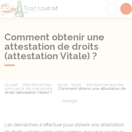
Triac-Lautrait
Acc
Comment obtenir une
attestation de droits
(attestation Vitale) ?
Accueil
Mes démarches
Social - Santé
Remboursement des
soins par la Sécurité sociale
Comment obtenir une attestation de
droits (attestation Vitale) ?
Partager
Partager sur Facebook
Partager sur X - Twit
Partager sur
Par
Les démarches à effectuer pour obtenir une attestation
de droits varient selon votre régime, que vous soyez au