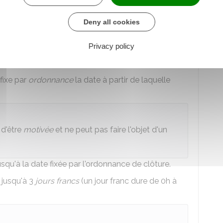
nt être convoquées à l'audience.
peut décider de tenir une audience publique
Deny all cookies
uler au moins 7 jours avant la séance de jugement.
Privacy policy
est inscrite à une séance de jugement.
fixe par
ordonnance
la date à partir de laquelle
 d'être
motivée
et ne peut pas faire l'objet d'un
usqu'à la date fixée par l'ordonnance de clôture.
 jusqu'à 3
jours francs
(un jour franc dure de 0h à