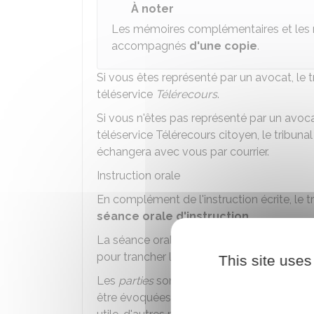
À noter
Les mémoires complémentaires et les 
accompagnés
d'une copie
.
Si vous êtes représenté par un avocat, le 
téléservice
Télérecours
.
Si vous n'êtes pas représenté par un avoc
téléservice Télérecours citoyen, le tribunal
échangera avec vous par courrier.
Instruction orale
En complément de l'instruction écrite, le t
séance orale d'instruction
.
La séance orale d'instruction permet d'av
pour trancher le litige.
This site uses
Les
parties
sont convoquées par un courrie
être évoquées. Toute autre question peut 