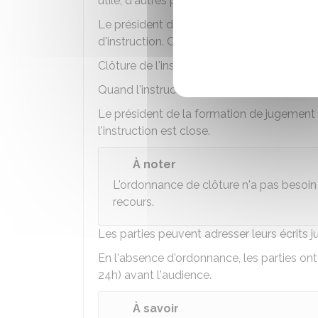
utile, d'autres personnes peuvent égaleme
Le président de la formation de jugement 
d'instruction. Cette audience doit se déro
Clôture de l'instruction
Quand l'instruction est terminée, l'affaire 
Le président de la formation de jugement 
l'instruction est close.
À noter
L'ordonnance de clôture n'a pas besoin
recours.
Les parties peuvent adresser leurs écrits j
En l'absence d'ordonnance, les parties ont
24h) avant l'audience.
À savoir