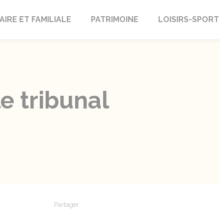
AIRE ET FAMILIALE
PATRIMOINE
LOISIRS-SPORT
e tribunal
Partager
Partager sur Facebook
Partager sur X - Twitter
Partager sur Linkedin
Partager par em