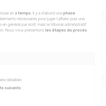
roule en
2 temps
. Il y a d'abord une
phase
éléments nécessaires pour juger l'affaire, puis une
e en général par écrit, mais le tribunal administratif
tion. Nous vous présentons
les étapes du procès
re détaillée.
s suivants
: