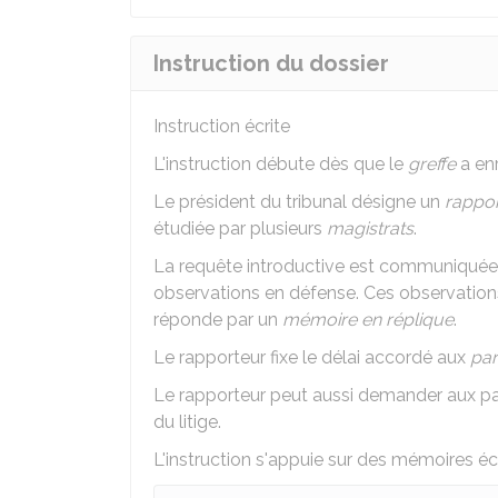
Instruction du dossier
Instruction écrite
L'instruction débute dès que le
greffe
a enr
Le président du tribunal désigne un
rappo
étudiée par plusieurs
magistrats
.
La requête introductive est communiquée à
observations en défense. Ces observation
réponde par un
mémoire en réplique
.
Le rapporteur fixe le délai accordé aux
par
Le rapporteur peut aussi demander aux par
du litige.
L'instruction s'appuie sur des mémoires éc