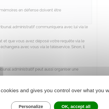
mémoires en défense doivent être
tribunal administratif communiquera avec lui via le
at et que vous avez déposé votre requête via le
 échangera avec vous via le téléservice. Sinon, il
ribunal administratif peut aussi organiser une
oir un
débat contradictoire
sur les éléments utiles
 cookies and gives you control over what you w
r dans lequel sont inscrites les questions pouvant
être évoquée au cours de cette séance. Si cela est
Personalize
OK, accept all