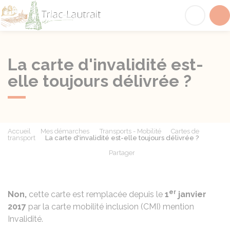
Triac-Lautrait
Acc
La carte d'invalidité est-
elle toujours délivrée ?
Accueil
Mes démarches
Transports - Mobilité
Cartes de
transport
La carte d'invalidité est-elle toujours délivrée ?
Partager
Partager sur Facebook
Partager sur X - Twit
Partager sur
Par
er
Non,
cette carte est remplacée depuis le
1
janvier
2017
par la carte mobilité inclusion (CMI) mention
Invalidité.