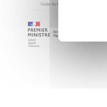
Code du travail : articles L3141-3 à L