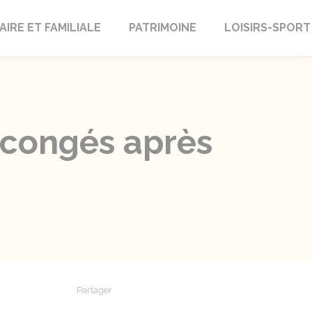
AIRE ET FAMILIALE
PATRIMOINE
LOISIRS-SPORT
 congés après
Partager
Partager sur Facebook
Partager sur X - Twitter
Partager sur Linkedin
Partager par em