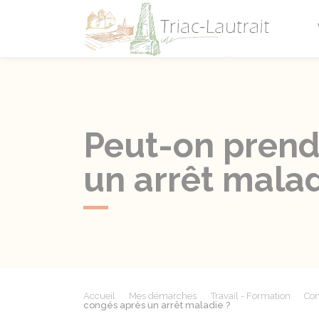
Triac-L
Peut-on prend
un arrêt malad
Accueil
Mes démarches
Travail - Formation
Con
congés après un arrêt maladie ?