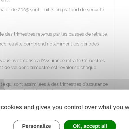
partir de 2005 sont limités au
plafond de sécurité
e des trimestres retenus par les caisses de retraite.
ance retraite comprend notamment les périodes
ous avez cotisé à l'Assurance retraite (trimestres
t de valider 1 trimestre
est revalorisé chaque
vité qui sont assimilées à des trimestres d'assurance
aladie ou d'accident de travail, congé de
uelles vous avez perçu une pension d'invalidité,
de chômage partiel intervenues à partir du
 cookies and gives you control over what you w
 national)
uelles l'Assurance retraite ne dispose pas du
Personalize
OK, accept all
is validées au vu des preuves que vous fournissez,