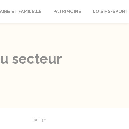
AIRE ET FAMILIALE
PATRIMOINE
LOISIRS-SPORT
du secteur
Partager
Partager sur Facebook
Partager sur X - Twitter
Partager sur Linkedin
Partager par em