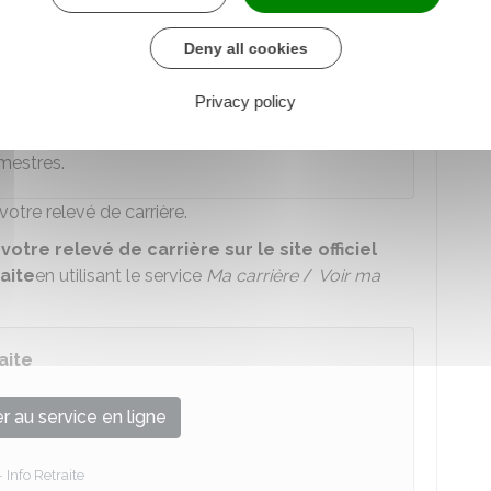
aire (périodes validées par présomption)
Deny all cookies
rdés gratuitement notamment pour
enfant
.
Privacy policy
mestres.
votre relevé de carrière.
otre relevé de carrière sur le site officiel
aite
en utilisant le service
Ma carrière
/
Voir ma
aite
 au service en ligne
Info Retraite