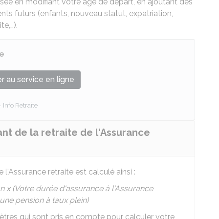
isée en modifiant votre âge de départ, en ajoutant des
 futurs (enfants, nouveau statut, expatriation,
te,…).
te
 au service en ligne
Info Retraite
t de la retraite de l'Assurance
l'Assurance retraite est calculé ainsi :
 x (Votre durée d'assurance à l'Assurance
une pension à taux plein)
ètres qui sont pris en compte pour calculer votre