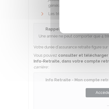
généralement vos bulletins de sal
Les trimestres d'assurance acco
Rappel
Une année ne peut comporter que 4 tri
Votre durée d'assurance retraite figure sur 
Vous pouvez
consulter et télécharger v
Info-Retraite, dans votre compte retr
carrière
:
Info Retraite - Mon compte retr
Accéder