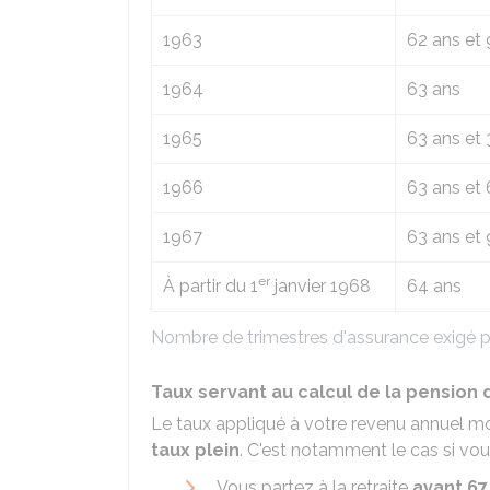
1963
62 ans et
1964
63 ans
1965
63 ans et 
1966
63 ans et
1967
63 ans et
er
À partir du 1
janvier 1968
64 ans
Nombre de trimestres d'assurance exigé pou
Taux servant au calcul de la pension 
Le taux appliqué à votre revenu annuel 
taux plein
. C'est notamment le cas si vo
Vous partez à la retraite
avant 67