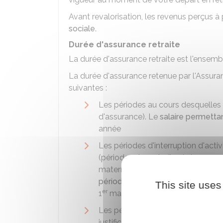
Avant revalorisation, les revenus perçus à 
sociale
.
Durée d'assurance retraite
La durée d'assurance retraite est l'ensembl
La durée d'assurance retenue par l'Assur
suivantes :
Les périodes au cours desquelles v
d'assurance). Le
salaire permettan
année
Les périodes d'interruption d'acti
(périodes de maladie, de longue m
maternité, périodes au cours desq
périodes de chômage
, périodes 
This site uses
er
1
mars 2020, périodes de service
Les périodes de salariat pour lesq
justificatif de vos cotisations ma