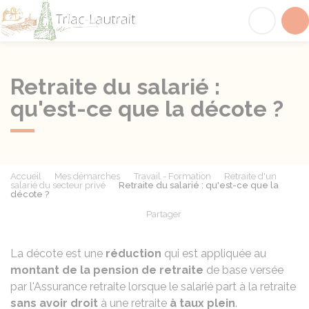
Triac-Lautrait
Acc
Retraite du salarié :
qu'est-ce que la décote ?
Accueil
Mes démarches
Travail - Formation
Retraite d'un
salarié du secteur privé
Retraite du salarié : qu'est-ce que la
décote ?
Partager
Partager sur Facebook
Partager sur X - Twit
Partager sur
Par
La décote est une
réduction
qui est appliquée au
montant de la pension de retraite
de base versée
par l'Assurance retraite lorsque le salarié part à la retraite
sans avoir droit
à une retraite
à taux plein
.