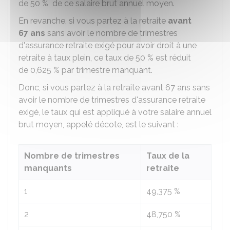
de
50 %
de ce salaire brut annuel moyen.
En revanche, si vous partez à la retraite
avant
67 ans
sans avoir le nombre de trimestres
d'assurance retraite exigé pour avoir droit à une
retraite à taux plein, ce taux de
50 %
est réduit
de
0,625 %
par trimestre manquant.
Donc, si vous partez à la retraite avant 67 ans sans
avoir le nombre de trimestres d'assurance retraite
exigé, le taux qui est appliqué à votre salaire annuel
brut moyen, appelé décote, est le suivant :
Nombre de trimestres
Taux de la
manquants
retraite
1
49,375 %
2
48,750 %