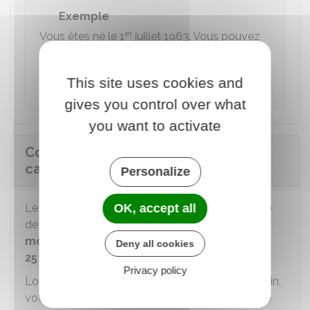
Exemple
er
Vous êtes né le 1
juillet 1963. Vous pouvez
partir à la retraite à partir de 62 ans et 9 mois.
Pour avoir droit à une retraite à taux plein,
This site uses cookies and
vous devez :
gives you control over what
you want to activate
Comment la décote est-elle
calculée ?
Personalize
OK, accept all
Le montant de votre pension de retraite de base
de l'Assurance retraite dépend notamment de la
moyenne de vos salaires bruts de vos
Deny all cookies
25 meilleures années.
Privacy policy
Lorsque vous avez droit à une retraite à taux plein,
votre pension de retraite est calculée sur la base