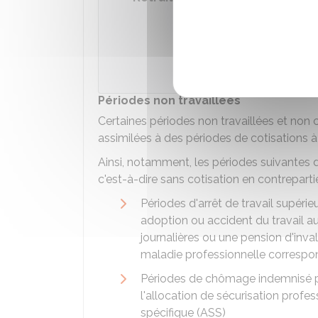
Accéder
Fédé
Périodes non travaillées
Certaines périodes non travaillées et non
assimilées à des périodes de cotisations à l
Ainsi, notamment, les périodes suivantes d
c'est-à-dire sans cotisation en contrepartie
Périodes d'arrêt de travail supéri
adoption ou accident du travail 
journalières ou une pension d'inval
maladie professionnelle correspo
Périodes de chômage indemnisé par
l'allocation de sécurisation profes
spécifique (ASS)