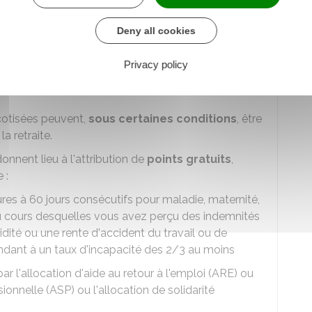
Deny all cookies
 au service en ligne
Privacy policy
ration Agirc-Arrco
 cotisées peuvent,
sous certaines conditions
, être
a retraite.
onnent lieu à l'attribution de
points gratuits
,
 :
eures à 60 jours consécutifs pour maladie, maternité,
au cours desquelles vous avez perçu des indemnités
idité ou une rente d'accident du travail ou de
ndant à un taux d'incapacité des 2/3 au moins
 l'allocation d'aide au retour à l'emploi (ARE) ou
sionnelle (ASP) ou l'allocation de solidarité