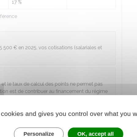
17 %
éférence
5 500 €
en 2025, vos cotisations (salariales et
:
n et le taux de calcul des points ne permet pas
nction est de contribuer au financement du régime
nts retraite sur votre compte individuel de points
 cookies and gives you control over what you w
otre espace personnel :
Personalize
OK, accept all
-Arrco : espace personnel