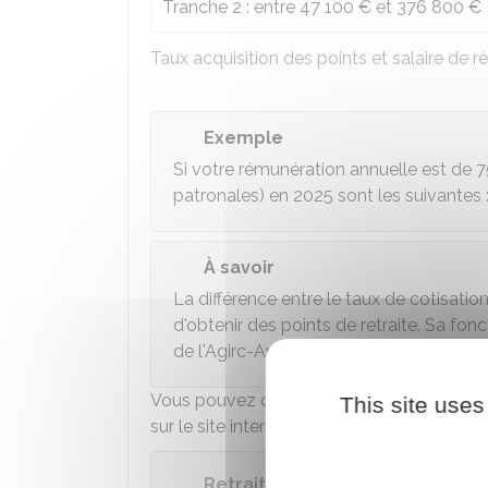
Tranche 2 : entre
47 100 €
et
376 800 €
Taux acquisition des points et salaire de r
Exemple
Si votre rémunération annuelle est de
7
patronales) en 2025 sont les suivantes 
À savoir
La différence entre le taux de cotisatio
d'obtenir des points de retraite. Sa fo
de l'Agirc-Arrco.
Vous pouvez consulter votre nombre de poi
This site uses
sur le site internet de l'Agirc-Arrco dans v
Retraite complémentaire Agirc