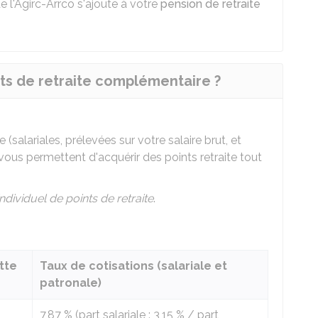
e l'Agirc-Arrco s'ajoute à votre
pension de retraite
ts de retraite complémentaire ?
(salariales, prélevées sur votre salaire brut, et
ous permettent d'acquérir des points retraite tout
dividuel de points de retraite
.
tte
Taux de cotisations (salariale et
patronale)
7,87 %
(part salariale :
3,15 %
/ part