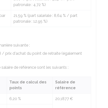
patronale :
4,72 %
)
par
21,59 %
(part salariale :
8,64 %
/ part
patronale :
12,95 %
)
manière suivante :
 / prix d'achat du point de retraite (également
 salaire de référence sont les suivants :
Taux de calcul des
Salaire de
points
référence
6,20 %
20,1877 €