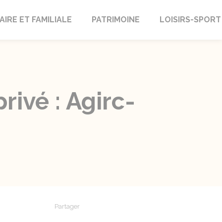
AIRE ET FAMILIALE
PATRIMOINE
LOISIRS-SPORT
ivé : Agirc-
Partager
Partager sur Facebook
Partager sur X - Twitter
Partager sur Linkedin
Partager par em