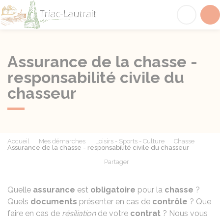
Triac-Lautrait
Acc
Assurance de la chasse -
responsabilité civile du
chasseur
Accueil
Mes démarches
Loisirs - Sports - Culture
Chasse
Assurance de la chasse - responsabilité civile du chasseur
Partager
Partager sur Facebook
Partager sur X - Twit
Partager sur
Par
Quelle
assurance
est
obligatoire
pour la
chasse
?
Quels
documents
présenter en cas de
contrôle
? Que
faire en cas de
résiliation
de votre
contrat
? Nous vous