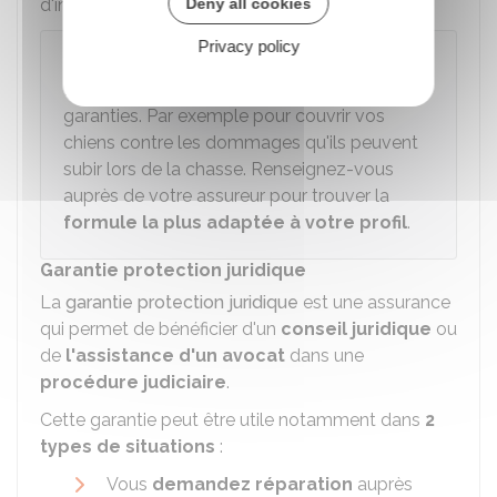
Deny all cookies
d'invalidité…
Privacy policy
À savoir
Les assureurs proposent différentes
garanties. Par exemple pour couvrir vos
chiens contre les dommages qu'ils peuvent
subir lors de la chasse. Renseignez-vous
auprès de votre assureur pour trouver la
formule la plus adaptée à votre profil
.
Garantie protection juridique
La
garantie protection juridique
est une assurance
qui permet de bénéficier d'un
conseil juridique
ou
de
l'assistance d'un avocat
dans une
procédure judiciaire
.
Cette garantie peut être utile notamment dans
2
types de situations
:
Vous
demandez réparation
auprès