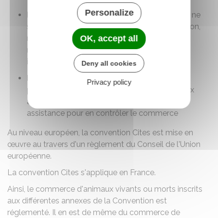
Personalize
L'annexe II
comprend toutes les espèces qui ne
sont pas nécessairement menacées d'extinction,
OK, accept all
mais dont le commerce des spécimens est
réglementé pour éviter une
exploitation
incompatible avec leur survie
Deny all cookies
L'annexe III
comprend toutes les
espèces
Privacy policy
protégées dans un pays
qui a demandé aux
autres pays ayant rejoint la convention leur
assistance pour en contrôler le commerce
Au niveau européen, la convention Cites est mise en
œuvre au travers d'un
règlement du Conseil de l'Union
européenne
.
La convention Cites s'applique en France.
Ainsi, le commerce d'animaux vivants ou morts inscrits
aux différentes annexes de la Convention est
réglementé. Il en est de même du commerce de