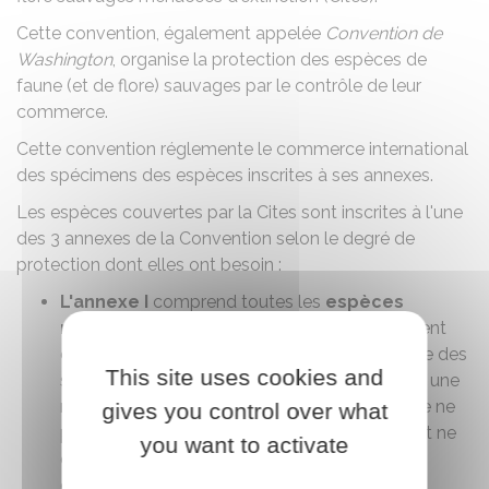
Cette convention, également appelée
Convention de
Washington
, organise la protection des espèces de
faune (et de flore) sauvages par le contrôle de leur
commerce.
Cette convention réglemente le commerce international
des spécimens des espèces inscrites à ses annexes.
Les espèces couvertes par la Cites sont inscrites à l'une
des
3 annexes
de la Convention selon le degré de
protection dont elles ont besoin :
L'annexe I
comprend toutes les
espèces
menacées d'extinction
qui sont ou pourraient
être affectées par le commerce. Le commerce des
This site uses cookies and
spécimens de ces espèces doit être soumis à une
réglementation particulièrement stricte afin de ne
gives you control over what
pas mettre davantage leur survie en danger, et ne
you want to activate
doit être autorisé que dans des conditions
exceptionnelles