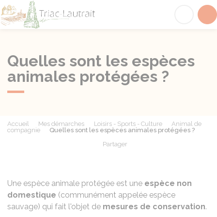
Triac-Lautrait
Acc
Quelles sont les espèces
animales protégées ?
Accueil
Mes démarches
Loisirs - Sports - Culture
Animal de
compagnie
Quelles sont les espèces animales protégées ?
Partager
Partager sur Facebook
Partager sur X - Twit
Partager sur
Par
Une espèce animale protégée est une
espèce non
domestique
(communément appelée espèce
sauvage) qui fait l'objet de
mesures de conservation
.