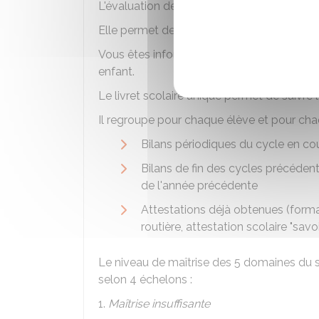
L'évaluation de l'élève est réalisée par l'en
Elle permet de connaître ses compétences 
Vous êtes informés des objectifs, des forma
enfant.
Le
livret scolaire unique
permet de suivre l
Il regroupe pour chaque élève et pour ch
Bilans périodiques du cycle en co
Bilans de fin des cycles précédents
de l'année précédente
Attestations déjà obtenues (forma
routière, attestation scolaire "savoi
Le niveau de maîtrise des 5 domaines du 
selon 4 échelons :
1.
Maîtrise insuffisante