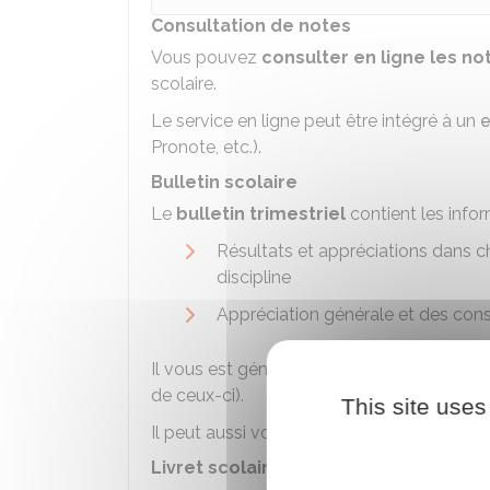
Consultation de notes
Vous pouvez
consulter en ligne les no
scolaire.
Le service en ligne peut être intégré à un
e
Pronote, etc.).
Bulletin scolaire
Le
bulletin trimestriel
contient les infor
Résultats et appréciations dans ch
discipline
Appréciation générale et des cons
Il vous est généralement envoyé par courr
de ceux-ci).
This site uses
Il peut aussi vous être remis en mains pro
Livret scolaire (au collège)