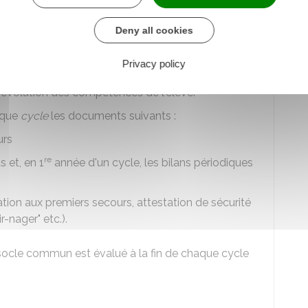
seignant.
et de l'aider à progresser.
Deny all cookies
lités et des résultats de l'évaluation de votre
Privacy policy
'évolution des compétences de l'élève.
aque
cycle
les documents suivants :
urs
re
 et, en 1
année d'un cycle, les bilans périodiques
tion aux premiers secours, attestation de sécurité
r-nager" etc.).
socle commun est évalué à la fin de chaque cycle