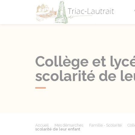
Triac-L
Collège et lyc
scolarité de l
Accueil
Mes démarches
Famille - Scolarité
Coll
scolarité de leur enfant