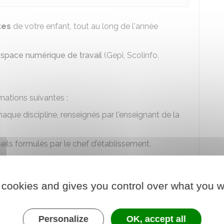
tes
de votre enfant, tout au long de l'année
space numérique de travail
(Gepi, Scolinfo,
mations suivantes :
aque discipline, renseignés par l'enseignant de la
eils formulés par le chef d'établissement.
ier (un exemplaire par parent en cas de séparation
 cookies and gives you control over what you w
pres lors de réunion avec les enseignants.
Personalize
OK, accept all