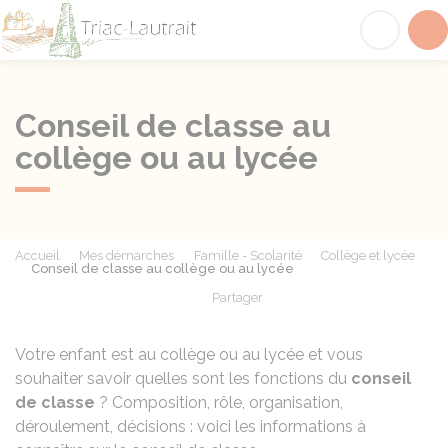
Triac-Lautrait
Acc
Conseil de classe au
collège ou au lycée
Accueil
Mes démarches
Famille - Scolarité
Collège et lycée
Conseil de classe au collège ou au lycée
Partager
Partager sur Facebook
Partager sur X - Twit
Partager sur
Par
Votre enfant est au collège ou au lycée et vous
souhaiter savoir quelles sont les fonctions du
conseil
de classe
? Composition, rôle, organisation,
déroulement, décisions : voici les informations à