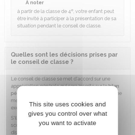
À noter
e
à partir de la classe de 4
, votre enfant peut
être invité à participer à la présentation de sa
situation pendant le conseil de classe.
Quelles sont les décisions prises par
le conseil de classe ?
Le conseil de classe se met d'accord sur une
appréciation générale qui sera inscrite sur le
bilan
périodique
de votre enfant. Il peut lui attribuer une
mention inscrite au règlement intérieur (par
This site uses cookies and
exemple :
encouragements
,
félicitations
).
gives you control over what
S'il estime que votre enfant est en difficulté
you want to activate
scolaire, il peut proposer la mise en place d'un
dispositif de soutien.