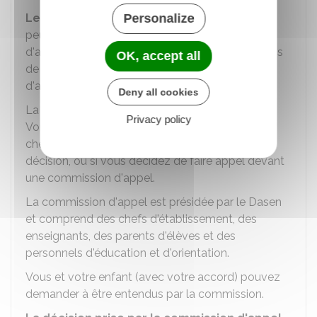
Le redoublement doit être exceptionnel.
Personalize
Il
peut être prononcé lorsqu'un dispositif
d'accompagnement pédagogique n'a pas permis
OK, accept all
de mettre fin aux difficultés importantes
d'apprentissage de votre enfant.
Deny all cookies
La décision de redoublement vous est
notifiée
.
Privacy policy
Vous avez 3
jours ouvrables
pour faire savoir au
chef d'établissement si vous acceptez cette
décision, ou si vous décidez de faire appel devant
une commission d'appel.
La commission d'appel est présidée par le
Dasen
et comprend des chefs d'établissement, des
enseignants, des parents d'élèves et des
personnels d'éducation et d'orientation.
Vous et votre enfant (avec votre accord) pouvez
demander à être entendus par la commission.