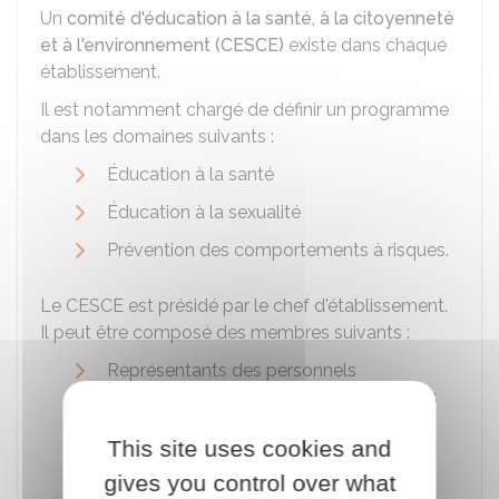
Un
comité d'éducation à la santé, à la citoyenneté
et à l'environnement (CESCE)
existe dans chaque
établissement.
Il est notamment chargé de définir un programme
dans les domaines suivants :
Éducation à la santé
Éducation à la sexualité
Prévention des comportements à risques.
Le CESCE est présidé par le chef d'établissement.
Il peut être composé des membres suivants :
Représentants des personnels
enseignants, des parents d'élèves et des
élèves désignés par le chef
This site uses cookies and
d'établissement sur proposition des
membres du
conseil d'administration
gives you control over what