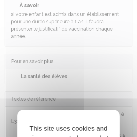
À savoir
si votre enfant est admis dans un établissement
pour une durée supérieure à 1 an, il faudra
présenter le justificatif de vaccination chaque
année.
Pour en savoir plus
La santé des élèves
Textes de référence
Code de la santé publique : articles L3111-1 à
L3111-11
This site uses cookies and
Code de la santé publique : articles D3111-6 à