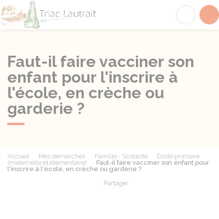
Triac-Lautrait
Acc
Faut-il faire vacciner son
enfant pour l'inscrire à
l'école, en crèche ou
garderie ?
Accueil
Mes démarches
Famille - Scolarité
École primaire
(maternelle et élémentaire)
Faut-il faire vacciner son enfant pour
l'inscrire à l'école, en crèche ou garderie ?
Partager
Partager sur Facebook
Partager sur X - Twit
Partager sur
Par