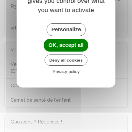
gives you control over what
R3111-8
you want to activate
Code de l'action sociale et des familles :
articles R227-5 à R227-11
Personalize
OK, accept all
Voir aussi
Deny all cookies
Vaccination : diphtérie, tétanos, poliomyélite
(DTP)
Privacy policy
Calendrier des vaccinations
Carnet de santé de l'enfant
Questions ? Réponses !