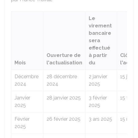
Le
virement
bancaire
sera
effectué
Ouverture de
à partir
Clôtur
Mois
l'actualisation
du
l'actua
Décembre
28 décembre
2 janvier
15 janvi
2024
2024
2025
Janvier
28 janvier 2025
3 février
15 févri
2025
2025
Février
26 février 2025
3 ars 2025
15 mars
2025