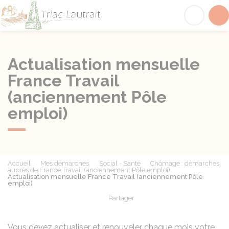
Triac-Lautrait
Acc
Actualisation mensuelle
France Travail
(anciennement Pôle
emploi)
Accueil
Mes démarches
Social - Santé
Chômage : démarches
auprès de France Travail (anciennement Pôle emploi)
Actualisation mensuelle France Travail (anciennement Pôle
emploi)
Partager
Partager sur Facebook
Partager sur X - Twit
Partager sur
Par
Vous devez actualiser et renouveler chaque mois votre