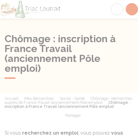
Triac-Lautrait
Acc
Chômage : inscription à
France Travail
(anciennement Pôle
emploi)
Accueil
Mes démarches
Social - Santé
Chômage : démarches
auprès de France Travail (anciennement Pôle emploi)
Chômage :
inscription à France Travail (anciennement Pôle emploi)
Partager
Partager sur Facebook
Partager sur X - Twit
Partager sur
Par
Si vous
recherchez un emploi
, vous pouvez
vous