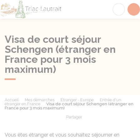
Triac-Lautrait
Acc
Visa de court séjour
Schengen (étranger en
France pour 3 mois
maximum)
Accueil
Mes démarches
Étranger - Europe
Entrée d'un
étranger en France
Visa de court séjour Schengen (étranger en
France pour 3 mois maximum)
Partager
Partager sur Facebook
Partager sur X - Twit
Partager sur
Par
Vous êtes étranger et vous souhaitez séjourner en