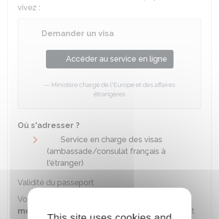
vivez :
Demander un visa
Accéder au service en ligne
Ministère chargé de l'Europe et des affaires
étrangères
Où s'adresser ?
Service en charge des visas
(ambassade/consulat français à
l'étranger)
Validité du passeport
Votre passeport doit être valide au minimum
3
mois après la date de fin de votre visa
. Il doit
This site uses cookies and