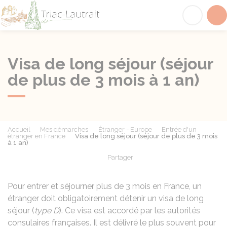
Triac-Lautrait
Acc
Visa de long séjour (séjour
de plus de 3 mois à 1 an)
Accueil
Mes démarches
Étranger - Europe
Entrée d'un
étranger en France
Visa de long séjour (séjour de plus de 3 mois
à 1 an)
Partager
Partager sur Facebook
Partager sur X - Twit
Partager sur
Par
Pour entrer et séjourner plus de 3 mois en France, un
étranger doit obligatoirement détenir un visa de long
séjour (
type D
). Ce visa est accordé par les autorités
consulaires françaises. Il est délivré le plus souvent pour