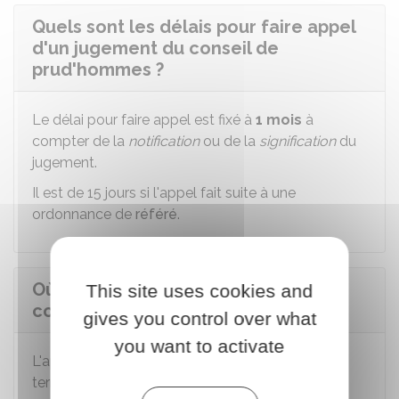
Quels sont les délais pour faire appel
d'un jugement du conseil de
prud'hommes ?
Le délai pour faire appel est fixé à
1 mois
à
compter de la
notification
ou de la
signification
du
jugement.
Il est de 15 jours si l'appel fait suite à une
ordonnance de
référé
.
Où faire appel d'un jugement du
This site uses cookies and
conseil de prud'hommes ?
gives you control over what
you want to activate
L'appel se fait auprès de la
cour d'appel
territorialement compétente dont dépend le