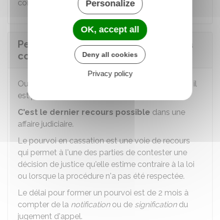
conseil de prud'hommes saisi initialement.
Personalize
OK, accept all
Peut-on contester le jugement de la
cour d'appel ?
Deny all cookies
Privacy policy
Oui, après le jugement rendu par la cour d'appel, il
est possible de former un
pourvoi en cassation
.
C'est le dernier recours possible
dans une
affaire judiciaire.
Le pourvoi en cassation est une voie de recours
qui permet à l'une des parties de contester une
décision de justice qu'elle estime contraire à la loi
ou lorsque la procédure n'a pas été respectée.
Le délai pour former un pourvoi est de 2 mois à
compter de la
notification
ou de
signification
du
jugement d'appel.