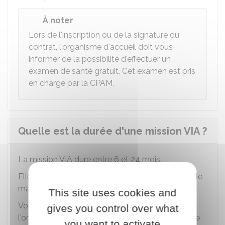
À noter
Lors de l'inscription ou de la signature du
contrat, l'organisme d'accueil doit vous
informer de la possibilité d'effectuer un
examen de santé gratuit. Cet examen est pris
en charge par la
CPAM
.
Quelle est la durée d'une mission VIA ?
La mission VIA dure entre 6 et 24 mois.
Elle peut être renouvelée une fois, sans excéder le
maximum de 2 ans.
This site uses cookies and
Vous devez demander le renouvellement à
gives you control over what
l'organisme gestionnaire 1 à 3 mois avant la fin de
you want to activate