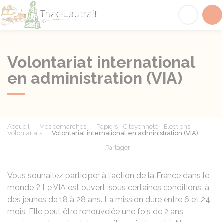
Triac-Lautrait
Acc
Volontariat international
en administration (VIA)
Accueil
Mes démarches
Papiers - Citoyenneté - Élections
Volontariats
Volontariat international en administration (VIA)
Partager
Partager sur Facebook
Partager sur X - Twit
Partager sur
Par
Vous souhaitez participer à l'action de la France dans le
monde ? Le VIA est ouvert, sous certaines conditions, à
des jeunes de 18 à 28 ans. La mission dure entre 6 et 24
mois. Elle peut être renouvelée une fois de 2 ans