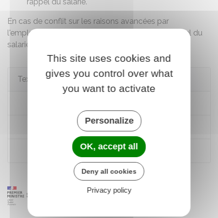
rappel du salarié.
En cas de conflit sur les raisons avancées par
l'employeur, seul le
juge
peut déterminer si le rappel du
salarié était justifié.
This site uses cookies and
gives you control over what
Textes de référence
you want to activate
Code du travail : articles L3141-1 à L3141-2
Personalize
Code du travail : articles R3143-1 à R3143-3
OK, accept all
Code du travail : article L3141-16
Deny all cookies
Privacy policy