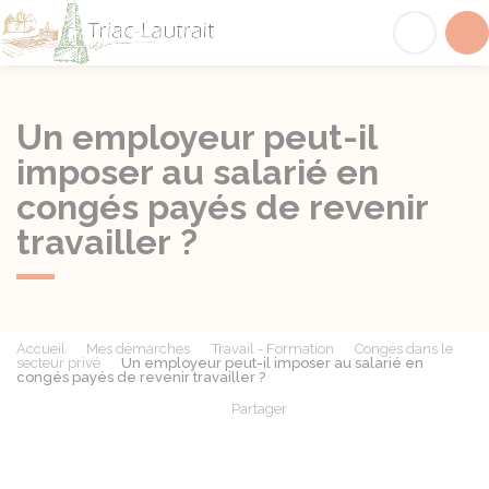
Triac-Lautrait
Acc
Un employeur peut-il
imposer au salarié en
congés payés de revenir
travailler ?
Accueil
Mes démarches
Travail - Formation
Congés dans le
secteur privé
Un employeur peut-il imposer au salarié en
congés payés de revenir travailler ?
Partager
Partager sur Facebook
Partager sur X - Twit
Partager sur
Par