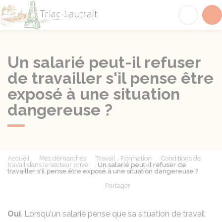
Triac-Lautrait
Acc
Un salarié peut-il refuser
de travailler s'il pense être
exposé à une situation
dangereuse ?
Accueil
Mes démarches
Travail - Formation
Conditions de
travail dans le secteur privé
Un salarié peut-il refuser de
travailler s'il pense être exposé à une situation dangereuse ?
Partager
Partager sur Facebook
Partager sur X - Twit
Partager sur
Par
Oui
. Lorsqu'un salarié pense que sa situation de travail