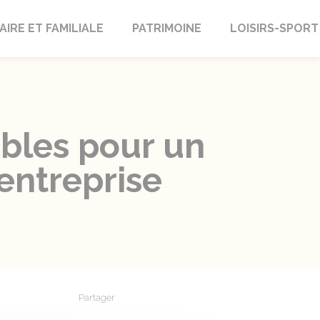
AIRE ET FAMILIALE
PATRIMOINE
LOISIRS-SPORT
ables pour un
'entreprise
Partager
Partager sur Facebook
Partager sur X - Twitter
Partager sur Linkedin
Partager par em