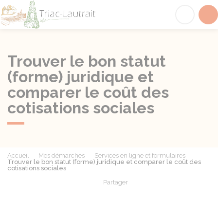
Triac-Lautrait
Acc
Trouver le bon statut
(forme) juridique et
comparer le coût des
cotisations sociales
Accueil
Mes démarches
Services en ligne et formulaires
Trouver le bon statut (forme) juridique et comparer le coût des
cotisations sociales
Partager
Partager sur Facebook
Partager sur X - Twit
Partager sur
Par