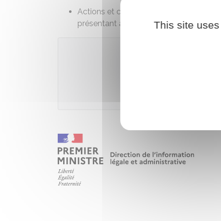
Actions et contestations relatives aux
présentant avec celle-ci des liens de co
This site uses
Accé
Ministè