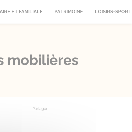
AIRE ET FAMILIALE
PATRIMOINE
LOISIRS-SPORT
s mobilières
Partager
Partager sur Facebook
Partager sur X - Twitter
Partager sur Linkedin
Partager par em