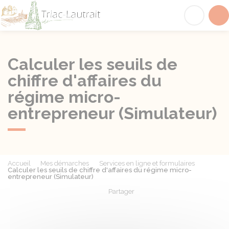
Triac-Lautrait
Acc
Calculer les seuils de
chiffre d'affaires du
régime micro-
entrepreneur (Simulateur)
Accueil
Mes démarches
Services en ligne et formulaires
Calculer les seuils de chiffre d'affaires du régime micro-
entrepreneur (Simulateur)
Partager
Partager sur Facebook
Partager sur X - Twit
Partager sur
Par